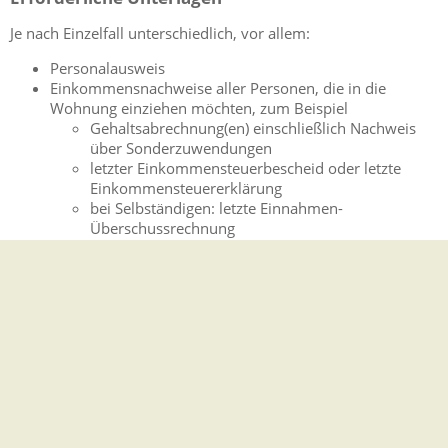
Je nach Einzelfall unterschiedlich, vor allem:
Personalausweis
Einkommensnachweise aller Personen, die in die
Wohnung einziehen möchten, zum Beispiel
Gehaltsabrechnung(en) einschließlich Nachweis
über Sonderzuwendungen
letzter Einkommensteuerbescheid oder letzte
Einkommensteuererklärung
bei Selbständigen: letzte Einnahmen-
Überschussrechnung
Kosten
je nach kommunaler Verwaltungsgebührensatzung
Vertiefende Informationen
Einkommensgrenzen des Förderprogramms Wohnungsbau
BW 2022
Hinweise