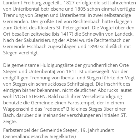
Landamt Freiburg zugeteilt. 1827 erfolgte die seit Jahrzehnten
von Unteribental betriebene und 1805 schon einmal verfügte
Trennung von Stegen und Unteribental in zwei selbständige
Gemeinden. Der größte Teil von Rechtenbach hatte dagegen
zum Gebiet des Klosters St. Peter gehört. Die Vogtei über den
Ort besaßen zeitweise (bis 1417) die Schnewlin von Landeck.
Nach der Säkularisierung der Abtei wurde Rechtenbach der
Gemeinde Eschbach zugeschlagen und 1890 schließlich mit
Stegen vereinigt.
Die gemeinsame Huldigungsliste der grundherrlichen Orte
Stegen und UnteribentaJ von 1811 Ist unbesiegelt. Vor der
endgültigen Trennung von Ibental und Stegen führte der Vogt
von Stegen ein schmuckloses Schriftsiegel. Die Inschrift des
einzigen bisher bekannten, nicht deutlichen Abdrucks lautet
wohl VOGT STEGEN. Bald nach ihrer Verselbständigung
benutzte die Gemeinde einen Farbstempel, der in einem
Wappenschild das "redende" Bild eines Steges über einen
Bach, darüber die ineinander verschlungenen Initialen ST,
zeigte.
Farbstempel der Gemeinde Stegen, 19. Jahrhundert
(Generallandesarchiv Siegelkartei)