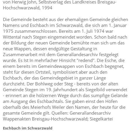
von Herwig John, Selbstverlag des Landkreises Breisgau-
Hochschwarzwald, 1994
Die Gemeinde besteht aus der ehemaligen Gemeinde gleichen
Namens und Eschbach im Schwarzwald, die sich am 1. Januar
1975 zusammenschlossen. Bereits am 1. Juli 1974 war
Wittental nach Stegen eingemeindet worden. Schon bald nach
der Bildung der neuen Gemeinde bemühte man sich um das
neue Wappen, dessen endgültige Gestaltung in
Zusammenarbeit mit dem Generallandesarchiv festgelegt
wurde. Es Ist In mehrfacher Hinsicht "redend". Die Esche, die
einem bereits im Gemeindewappen von Eschbach begegnet,
steht für diesen Ortsteil, symbolisiert aber auch den
Eschbach, der das Gemeindegebiet in ganzer Länge
durchzieht. Der Bohlweg oder Steg - bereits von der alten
Gemeinde Stegen im 19. Jahrhundert als Siegelbild verwendet
- erinnert an die hölzernen Wege durch das sumpfige Gelände
am Ausgang des Eschbachtals. Sie gaben einst den Höfen
oberhalb des Meierhofs Weiler den Namen, der heute für die
gesamte Gemeinde gilt. Quellen: Generallandesarchiv
Wappenakten Breisgau-Hochschwarzwald; Siegelkartei
Eschbach im Schwarzwald