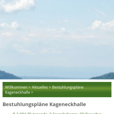
Willkommen >
Aktuelles >
Bestuhlungspläne
Kageneckhalle >
Bestuhlungspläne Kageneckhalle
B 2.001 Blutspende, 9 Spenderliegen, 99 Besucher,