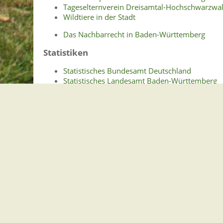
Tageselternverein Dreisamtal-Hochschwarzwal
Wildtiere in der Stadt
Das Nachbarrecht in Baden-Württemberg
Statistiken
Statistisches Bundesamt Deutschland
Statistisches Landesamt Baden-Württemberg
Struktur- und Regionaldaten über Stegen (des
Verbände
Abwasserzweckverband Breisgauer Bucht
Vereine
Naturpark Südschwarzwald e.V.
Gemeindeverwaltung Stegen
Dorfplatz 1 | 79252 Stegen