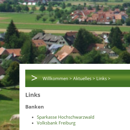
>
Willkommen >
Aktuelles >
Links >
Links
Banken
Sparkasse Hochschwarzwald
Volksbank Freiburg