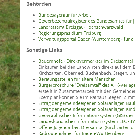
Behörden
Bundesagentur für Arbeit
Gewerbezentralregister des Bundesamtes für J
Landratsamt Breisgau-Hochschwarzwald
Regierungspräsidium Freiburg
Verwaltungsportal Baden-Württemberg - für al
Sonstige Links
Bauernhöfe - Direktvermarkter im Dreisamtal
Einkaufen bei den Landwirten direkt auf dem 
Kirchzarten, Oberried, Buchenbach, Stegen, und
Beratungsstellen für ältere Menschen
Bürgerbroschüre "Dreisamtal" des A+K-Verlage
erstellt in Zusammenarbeit mit den Gemeinden
Exemplar können Sie im Rathaus Stegen, Zimmer
Ertrag der gemeindeeigenen Solaranlagen Bauh
Ertrag der gemeindeeigenen Solaranlagen Kin
Geographisches Informationssystem (GIS) des 
Landeskundliches Informationssystem LEO-B
Offene Jugendarbeit Dreisamtal (Kirchzarten u
Radroutenplaner für Baden-Württemberg