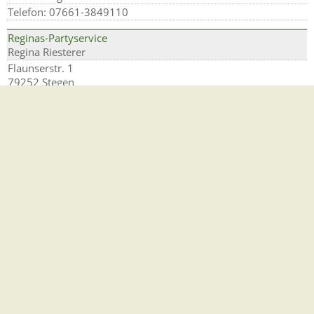
Telefon: 07661-3849110
Reginas-Partyservice
Regina Riesterer
Flaunserstr. 1
79252 Stegen
Telefon: 0170 7770961
RS Rundumservice
Rolf Schmittinger
Wittentalstr. 14
79252 Stegen
Telefon: 07661-2352
Selbstvermarkter im Dreisamtal finden Sie hier
Serghei Baumann Rollladen + Sonnenschutz Mechatroniker -
Montage und Reparatur
Serghei Baumann
Flaunserstr. 15
79252 Stegen