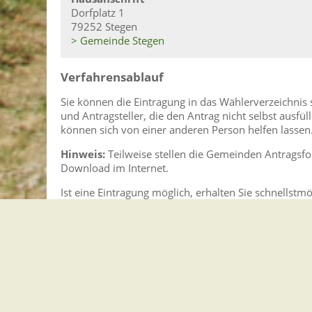
Dorfplatz 1
79252 Stegen
> Gemeinde Stegen
Verfahrensablauf
Sie können die Eintragung in das Wählerverzeichnis s
und Antragsteller, die den Antrag nicht selbst aus
können sich von einer anderen Person helfen lassen
Hinweis:
Teilweise stellen die Gemeinden Antragsfo
Download im Internet.
Ist eine Eintragung möglich, erhalten Sie schnellst
beantragen.
Ist Ihr Antrag nicht erfolgreich, werden Sie schnells
Fristen
Sie können den Antrag bis spätestens 21 Tage vor de
Erforderliche Unterlagen