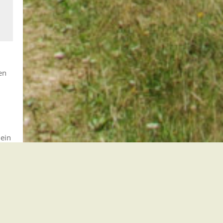
en
ein