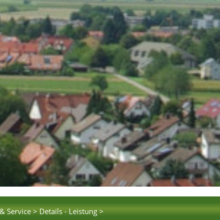
& Service >
Details - Leistung >