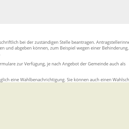
chriftlich bei der zuständigen Stelle beantragen.
Antragstellerinn
füllen und abgeben können, zum Beispiel wegen einer Behinderung,
.
rmulare zur Verfügung, je
nach Angebot der Gemeinde auch als
möglich eine Wahlbenachrichtigung.
Sie können auch einen Wahlsch
tmöglich benachrichti
gt.
r Wahl stellen.