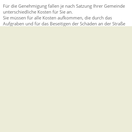
Für die Genehmigung fallen je nach Satzung Ihrer Gemeinde
unterschiedliche Kosten für Sie an.
Sie müssen für alle Kosten aufkommen, die durch das
Aufgraben und für das Beseitigen der Schäden an der Straße
entstehen.
Hinweise
Das Aufgraben der Straßenoberfläche zum Verlegen
öffentlicher Versorgungsleitungen dauert in der Regel nur
kurze Zeit. Es beeinträchtigt den widmungsgemäßen
Gebrauch der Straße für den Fahrzeug- und
Fußgängerverkehr deshalb nicht.
Rechtsbehelf
Sofern Ihr Antrag von der zuständigen Stelle abgelehnt
werden sollte, enthalten Sie einen Ablehnungsbescheid.
Dieser enthält eine Rechtsbehelfsbelehrung, in der Ihnen
mitgeteilt wird, wie Sie gegen die Entscheidung vorgehen
können.
Rechtsgrundlage