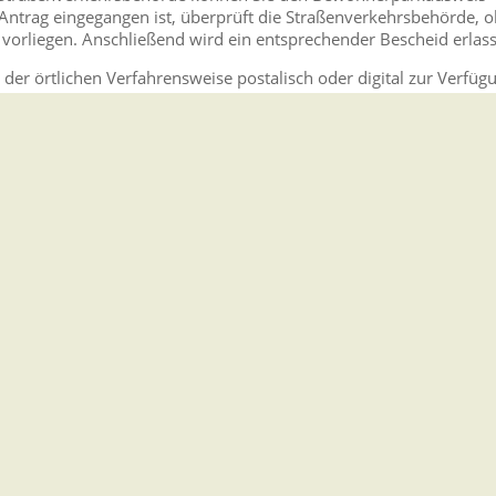
r Antrag eingegangen ist, überprüft die Straßenverkehrsbehörde, 
 vorliegen. Anschließend wird ein entsprechender Bescheid erlas
r örtlichen Verfahrensweise postalisch oder digital zur Verfüg
traßenverkehrsbehörde, welche Unterlagen Sie zur Beantragung
Teil I
ktueller Meldebestätigung
stätigung des Fahrzeughalters oder der Fahrzeughalterin
 Gebühren erhoben.