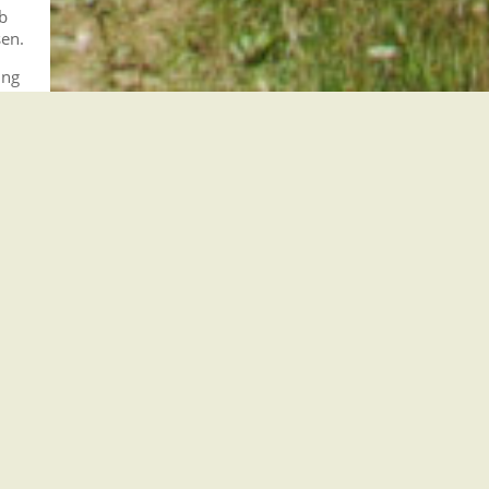
ob
sen.
ung