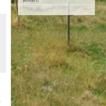
Ämtern
r