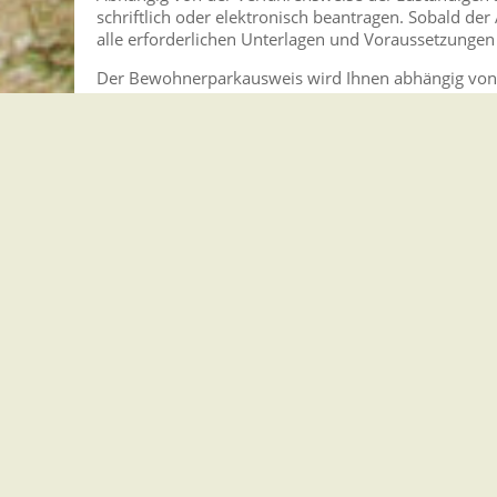
schriftlich oder elektronisch beantragen. Sobald de
alle erforderlichen Unterlagen und Voraussetzungen
Der Bewohnerparkausweis wird Ihnen abhängig von de
gestellt. Erkundigen Sie sich bei der zuständigen S
vorlegen müssen.
Fristen
keine
Erforderliche Unterlagen
Führerschein
Fahrzeugschein oder Zulassungsbescheinigung 
gültiger Personalausweis oder Reisepass mit a
wenn eine andere Person den Antrag stellt: Be
Kosten
Je nach Gebührenordnung werden unterschiedliche
Hinweise