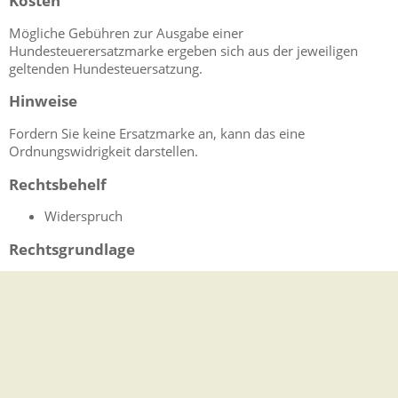
Kosten
Mögliche Gebühren zur Ausgabe einer
Hundesteuerersatzmarke ergeben sich aus der jeweiligen
geltenden Hundesteuersatzung.
Hinweise
Fordern Sie keine Ersatzmarke an, kann das eine
Ordnungswidrigkeit darstellen.
Rechtsbehelf
Widerspruch
Rechtsgrundlage
Kommunalabgabengesetz (KAG)
§ 9 Gemeindesteuern
in Verbindung mit der jeweiligen Satzung Ihrer Gemeinde.
Freigabevermerk