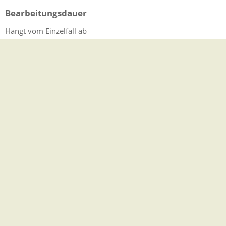
Bearbeitungsdauer
Hängt vom Einzelfall ab
Hinweise
keine
Rechtsbehelf
Die Voranmeldung der Eheschließung ist ein Onlinedienst, um
dem Standesamt vorab bereits Unterlagen zu übermitteln.
Eine rechtsmittelfähige Entscheidung wird dabei noch nicht
getroffen.
Rechtsgrundlage
Personenstandsgesetz (PStG):
§ 11 ff. Zuständigkeit, Anmeldung und Eheschließung
Bürgerliches Gesetzbuch (BGB):
§ 1303 ff. Ehefähigkeit