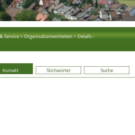
& Service >
Organisationseinheiten >
Details -
Kontakt
Stichwörter
Suche