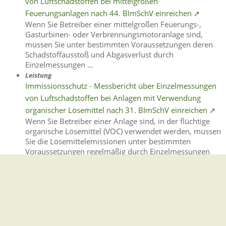
von Luftschadstoffen bei mittelgroßen
Feuerungsanlagen nach 44. BImSchV einreichen ➚
Wenn Sie Betreiber einer mittelgroßen Feuerungs-,
Gasturbinen- oder Verbrennungsmotoranlage sind,
müssen Sie unter bestimmten Voraussetzungen deren
Schadstoffausstoß und Abgasverlust durch
Einzelmessungen …
Leistung
Immissionsschutz - Messbericht über Einzelmessungen
von Luftschadstoffen bei Anlagen mit Verwendung
organischer Lösemittel nach 31. BImSchV einreichen ➚
Wenn Sie Betreiber einer Anlage sind, in der flüchtige
organische Lösemittel (VOC) verwendet werden, müssen
Sie die Lösemittelemissionen unter bestimmten
Voraussetzungen regelmäßig durch Einzelmessungen
überprüfen …
Leistung
Immissionsschutz-Messbericht über kontinuierliche
Messungen von Luftschadstoffen bei mittelgroßen
Feuerungsanlagen nach 44. BImSchV einreichen ➚
Wenn Sie eine mittelgroße Feuerungsanlage,