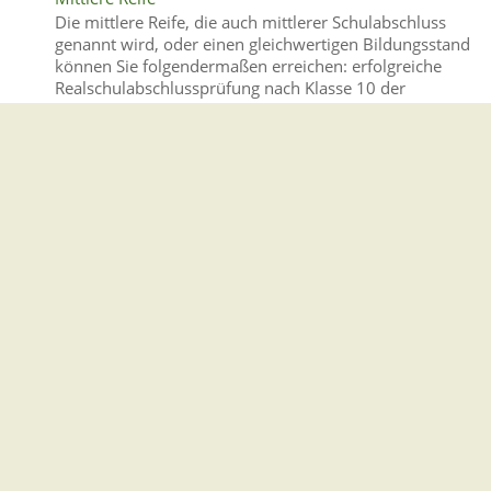
Die mittlere Reife, die auch mittlerer Schulabschluss
genannt wird, oder einen gleichwertigen Bildungsstand
können Sie folgendermaßen erreichen: erfolgreiche
Realschulabschlussprüfung nach Klasse 10 der
Realschule …
Lebenslage
Berufliche Schulen
Im Anschluss an den Besuch einer allgemeinbildenden
Schule bietet euch das berufliche Schulwesen vielfältige
Möglichkeiten weitergehende Qualifikationen zu
erlangen.
Leistung
Schulische Leistungen bewerten ➚
Der Erziehungs- und Bildungsauftrag der Schule
erfordert neben der Vermittlung von Kenntnissen,
Fähigkeiten und Fertigkeiten auch deren Feststellung zur
Kontrolle des Lernfortschritts und zum
Leistungsnachweis.
Leistung
Berufliches Gymnasium (dreijährige Aufbauform) -
Aufnahme beantragen ➚