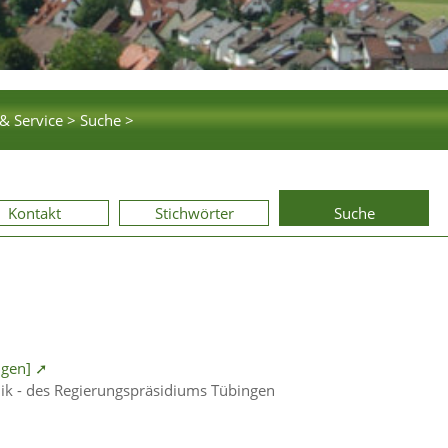
& Service >
Suche >
Kontakt
Stichwörter
Suche
ngen] ➚
nik - des Regierungspräsidiums Tübingen