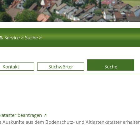
& Service >
Suche >
Kontakt
Stichwörter
Suche
kataster beantragen ➚
s Auskünfte aus dem Bodenschutz- und Altlastenkataster erhalten