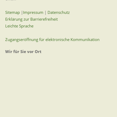
Sitemap
|
Impressum
|
Datenschutz
Erklärung zur Barrierefreiheit
Leichte Sprache
Zugangseröffnung für elektronische Kommunikation
Wir für Sie vor Ort
Öffnungszeiten:
Mo - Fr. 8.00 - 12.00 Uhr
Di. 14.00 - 17.30 Uhr
und nach Vereinbarung
7 Tage / 24 Stunden
Zum Kontaktformular