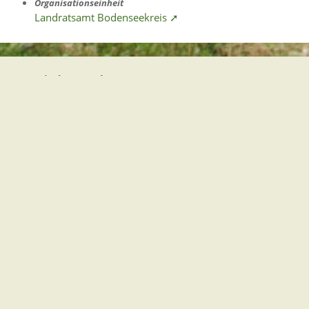
Organisationseinheit
Landratsamt Bodenseekreis ➚
Gemeindeverwaltung Stegen
Dorfplatz 1 | 79252 Stegen
Telefon: +49 - (0)7661/3969-0
Fax: +49 - (0)7661/3969-69
eMail:
Sitemap
|
Impressum
|
Datenschutz
Erklärung zur Barrierefreiheit
Leichte Sprache
Zugangseröffnung für elektronische Kommunikation
Wir für Sie vor Ort