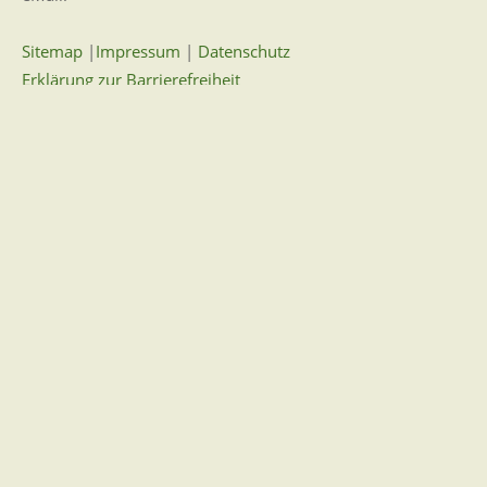
Sitemap
|
Impressum
|
Datenschutz
Erklärung zur Barrierefreiheit
Leichte Sprache
Zugangseröffnung für elektronische Kommunikation
Wir für Sie vor Ort
Öffnungszeiten:
Mo - Fr. 8.00 - 12.00 Uhr
Di. 14.00 - 17.30 Uhr
und nach Vereinbarung
7 Tage / 24 Stunden
Zum Kontaktformular