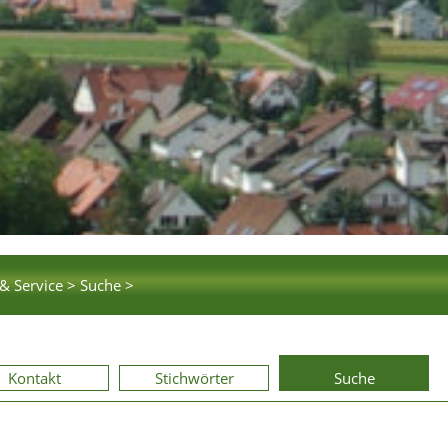
& Service >
Suche >
Kontakt
Stichwörter
Suche