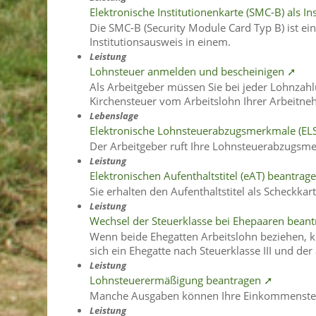
Elektronische Institutionenkarte (SMC-B) als I
Die SMC-B (Security Module Card Typ B) ist ein
Institutionsausweis in einem.
Leistung
Lohnsteuer anmelden und bescheinigen ➚
Als Arbeitgeber müssen Sie bei jeder Lohnzahl
Kirchensteuer vom Arbeitslohn Ihrer Arbeitn
Lebenslage
Elektronische Lohnsteuerabzugsmerkmale (EL
Der Arbeitgeber ruft Ihre Lohnsteuerabzugsme
Leistung
Elektronischen Aufenthaltstitel (eAT) beantrag
Sie erhalten den Aufenthaltstitel als Scheckka
Leistung
Wechsel der Steuerklasse bei Ehepaaren bean
Wenn beide Ehegatten Arbeitslohn beziehen, kö
sich ein Ehegatte nach Steuerklasse III und de
Leistung
Lohnsteuerermäßigung beantragen ➚
Manche Ausgaben können Ihre Einkommenste
Leistung