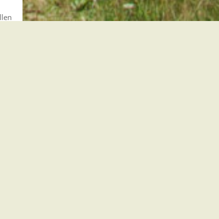
llen
e
 in
für