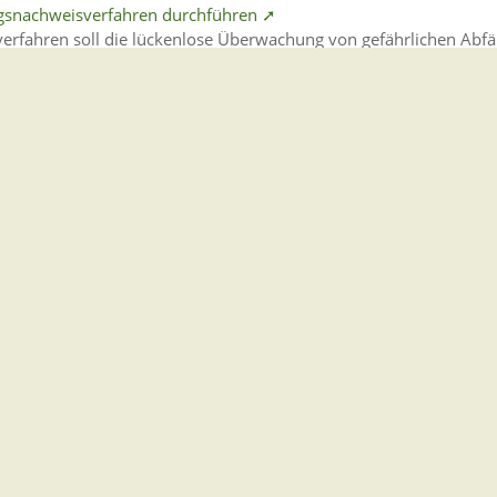
ungsnachweisverfahren durchführen ➚
rfahren soll die lückenlose Überwachung von gefährlichen Abfä
Sie sich innerhalb von zwei Wochen nach Einzug bei der für Si
t anmelden.
Person in einem Gesundheitsfachberuf beantragen ➚
t eine Chipkarte zur persönlichen Authentifizierung von Personen
üssen Sie sich innerhalb von zwei Wochen nach Einzug bei der 
nort anmelden.
ur Steuer anmelden ➚
g einordnen kann, benötigt es bestimmte Informationen zu Ihrem
eit.
ng von Leistungserbringerinstitutionen der nichtapprobierten