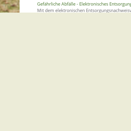
Gefährliche Abfälle - Elektronisches Entsorg
Mit dem elektronischen Entsorgungsnachweisve
sichergestellt werden.
Leistung
Wohnsitz anmelden
Wenn Sie eine neue Wohnung beziehen, müssen 
zuständigen Meldebehörde am neuen Wohnor
Leistung
Elektronischen Heilberufsausweis (eHBA) als 
Der elektronische Heilberufsausweis (eHBA) is
Gesundheitsberufen.
Leistung
Wohnsitz als Hauptwohnsitz anmelden
Wenn Sie eine neue Hauptwohnung beziehen, m
Sie zuständigen Meldebehörde am neuen Woh
Leistung
Unternehmen oder selbstständige Tätigkeit z
Damit das Finanzamt Sie bei der Steuer richti
Unternehmen oder Ihrer selbstständigen Tätigk
Leistung
Institutionenkarte (SMC-B) zur Authentifizieru