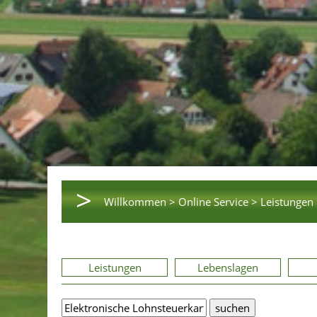
>
Willkommen >
Online Service >
Leistungen 
Leistungen
Lebenslagen