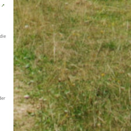
n ➚
die
der