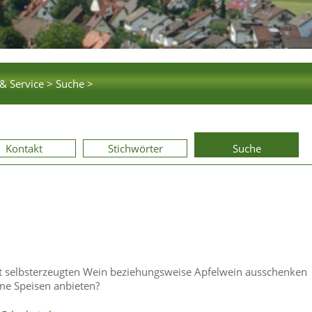
& Service >
Suche >
Kontakt
Stichwörter
Suche
t selbsterzeugten Wein beziehungsweise Apfelwein ausschenken
rme Speisen anbieten?