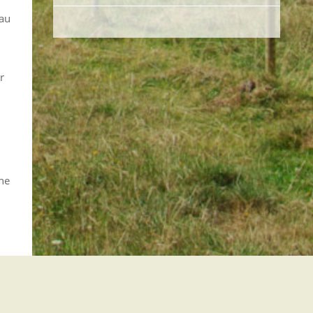
hau
r
ne