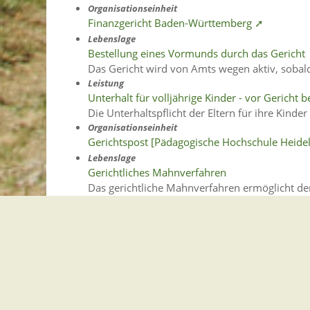
Organisationseinheit
Finanzgericht Baden-Württemberg ➚
Lebenslage
Bestellung eines Vormunds durch das Gericht
Das Gericht wird von Amts wegen aktiv, sobald
Leistung
Unterhalt für volljährige Kinder - vor Gericht
Die Unterhaltspflicht der Eltern für ihre Kinde
Organisationseinheit
Gerichtspost [Pädagogische Hochschule Heide
Lebenslage
Gerichtliches Mahnverfahren
Das gerichtliche Mahnverfahren ermöglicht de
einfache und schnelle Weise geltend zu machen
Lebenslage
Gerichtliches Verfahren in WEG Sachen
Streitigkeiten in einer Wohnungseigentümergem
Organisationseinheit
Amts- und gerichtsärztlicher Dienst [Landrats
Organisationseinheit
Hochschule Karlsruhe - Gerichtspost [Hochschu