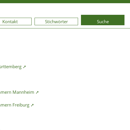
Kontakt
Stichwörter
Suche
Württemberg ➚
ammern Mannheim ➚
mmern Freiburg ➚