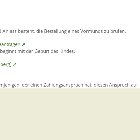
 Anlass besteht, die Bestellung eines Vormunds zu prüfen.
 beantragen ➚
r beginnt mit der Geburt des Kindes.
lberg] ➚
mjenigen, der einen Zahlungsanspruch hat, diesen Anspruch auf
 und einen zur Zwangsvollstreckung geeigneten Titel zu erhalten
einschaft können Sie gerichtlich klären lassen.
amt Konstanz] ➚
le Karlsruhe - Technik und Wirtschaft] ➚