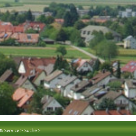
& Service >
Suche >