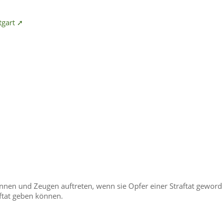
➚
tgart ➚
innen und Zeugen auftreten, wenn sie Opfer einer Straftat gewor
aftat geben können.