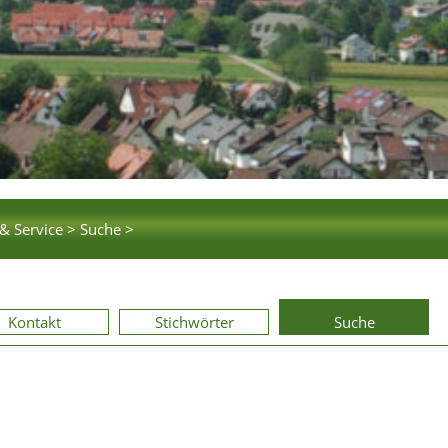
& Service >
Suche >
Kontakt
Stichwörter
Suche