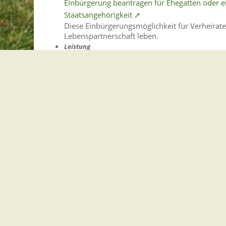
Einbürgerung beantragen für Ehegatten oder e
Staatsangehörigkeit ➚
Diese Einbürgerungsmöglichkeit für Verheiratet
Lebenspartnerschaft leben.
Leistung
Beschäftigungsduldung beantragen ➚
Wenn Sie als ausreisepflichtige Person durch e
und in Deutschland gut integriert sind, habe
Lebenslage
Sperrzeiten
Ihr Anspruch auf Arbeitslosengeld ruht währen
Gemeindeverwaltung Stegen
Dorfplatz 1 | 79252 Stegen
Telefon: +49 - (0)7661/3969-0
Fax: +49 - (0)7661/3969-69
eMail: