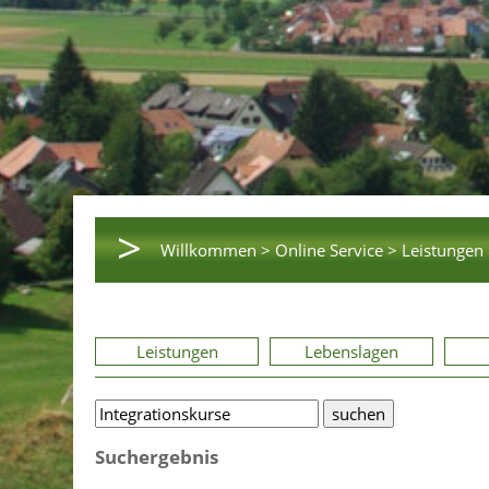
>
Willkommen >
Online Service >
Leistungen 
Leistungen
Lebenslagen
Suchergebnis