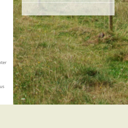
mter
aus