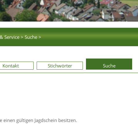
& Service >
Suche >
Kontakt
Stichwörter
Suche
 einen gültigen Jagdschein besitzen.