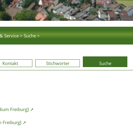
& Service >
Suche >
Kontakt
Stichwörter
Suche
idium Freiburg] ➚
m Freiburg] ➚