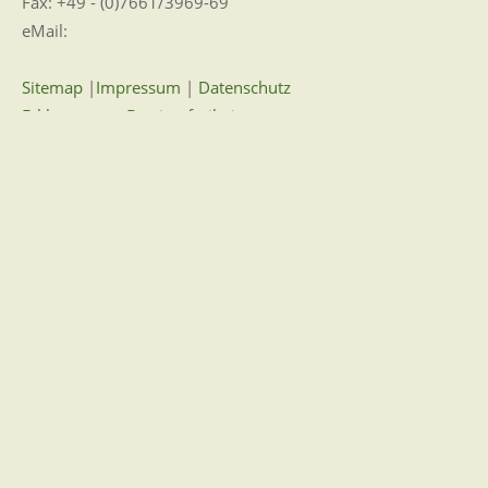
Fax: +49 - (0)7661/3969-69
eMail:
Sitemap
|
Impressum
|
Datenschutz
Erklärung zur Barrierefreiheit
Leichte Sprache
Zugangseröffnung für elektronische Kommunikation
Wir für Sie vor Ort
Öffnungszeiten:
Mo - Fr. 8.00 - 12.00 Uhr
Di. 14.00 - 17.30 Uhr
und nach Vereinbarung
7 Tage / 24 Stunden
Zum Kontaktformular