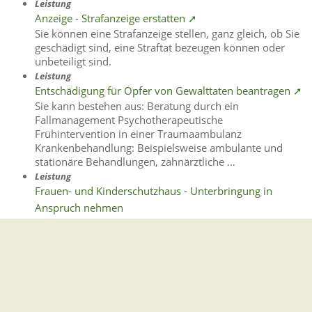
Leistung
Anzeige - Strafanzeige erstatten ➚
Sie können eine Strafanzeige stellen, ganz gleich, ob Sie
geschädigt sind, eine Straftat bezeugen können oder
unbeteiligt sind.
Leistung
Entschädigung für Opfer von Gewalttaten beantragen ➚
Sie kann bestehen aus: Beratung durch ein
Fallmanagement Psychotherapeutische
Frühintervention in einer Traumaambulanz
Krankenbehandlung: Beispielsweise ambulante und
stationäre Behandlungen, zahnärztliche …
Leistung
Frauen- und Kinderschutzhaus - Unterbringung in
Anspruch nehmen
Frauen- und Kinderschutzhäuser sind rund um die Uhr
erreichbare Einrichtungen.
Leistung
Schadensausgleich im Strafverfahren beantragen ➚
Ihnen ist durch eine Straftat Schaden entstanden?
Leistung
Häusliche Gewalt - Platzverweis, Wohnungsverweis,