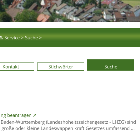
& Service >
Suche >
Kontakt
Stichwörter
Suche
ng beantragen ➚
s Baden-Württemberg (Landeshoheitszeichengesetz - LHZG) sind
as große oder kleine Landeswappen kraft Gesetzes umfassend …