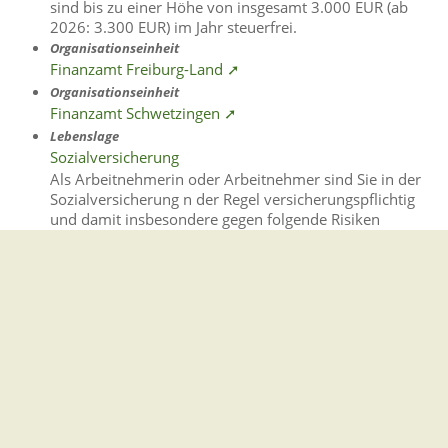
sind bis zu einer Höhe von insgesamt 3.000 EUR (ab
2026: 3.300 EUR) im Jahr steuerfrei.
Organisationseinheit
Finanzamt Freiburg-Land ➚
Organisationseinheit
Finanzamt Schwetzingen ➚
Lebenslage
Sozialversicherung
Als Arbeitnehmerin oder Arbeitnehmer sind Sie in der
Sozialversicherung n der Regel versicherungspflichtig
und damit insbesondere gegen folgende Risiken
geschützt: Krankheit Arbeitslosigkeit Bedürftigkeit im
Alter …
Lebenslage
Steuerliche Aspekte
Der Weg in die Selbständigkeit ist gerade am Anfang mit
einer Reihe von Formalitäten verbunden.
Leistung
Einkommensteuer ➚
Gegenstand der Einkommensteuer ist das Einkommen
von natürlichen Personen.