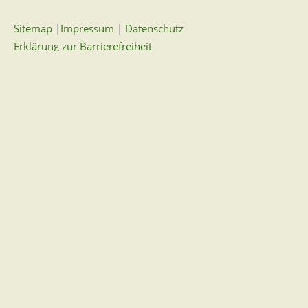
Sitemap
|
Impressum
|
Datenschutz
Erklärung zur Barrierefreiheit
Leichte Sprache
Zugangseröffnung für elektronische Kommunikation
Wir für Sie vor Ort
Öffnungszeiten:
Mo - Fr. 8.00 - 12.00 Uhr
Di. 14.00 - 17.30 Uhr
und nach Vereinbarung
7 Tage / 24 Stunden
Zum Kontaktformular