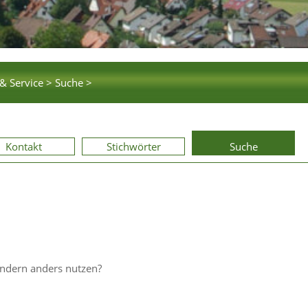
& Service >
Suche >
Kontakt
Stichwörter
Suche
ondern anders nutzen?