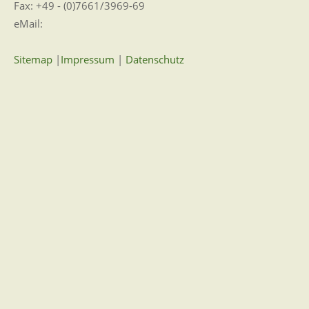
Fax: +49 - (0)7661/3969-69
eMail:
Sitemap
|
Impressum
|
Datenschutz
Erklärung zur Barrierefreiheit
Leichte Sprache
Zugangseröffnung für elektronische Kommunikation
Wir für Sie vor Ort
Öffnungszeiten:
Mo - Fr. 8.00 - 12.00 Uhr
Di. 14.00 - 17.30 Uhr
und nach Vereinbarung
7 Tage / 24 Stunden
Zum Kontaktformular