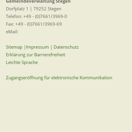
Gemeindeverwaltung Stegen
Dorfplatz 1 | 79252 Stegen
Telefon: +49 - (0)7661/3969-0
Fax: +49 - (0)7661/3969-69
eMail:
Sitemap
|
Impressum
|
Datenschutz
Erklärung zur Barrierefreiheit
Leichte Sprache
Zugangseröffnung für elektronische Kommunikation
Wir für Sie vor Ort
Öffnungszeiten:
Mo - Fr. 8.00 - 12.00 Uhr
Di. 14.00 - 17.30 Uhr
und nach Vereinbarung