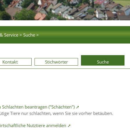
& Service >
Suche >
Kontakt
Stichwörter
Suche
chlachten beantragen ("Schächten") ➚
ige Tiere nur schlachten, wenn Sie sie vorher betäuben.
rtschaftliche Nutztiere anmelden ➚