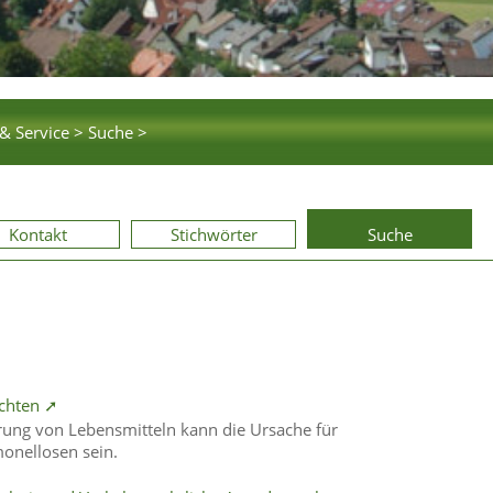
& Service >
Suche >
Kontakt
Stichwörter
Suche
achten ➚
ung von Lebensmitteln kann die Ursache für
onellosen sein.