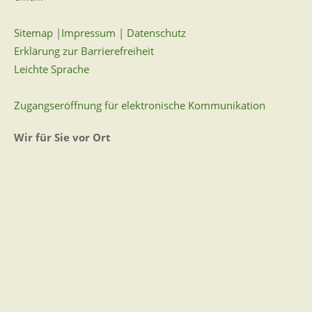
Sitemap
|
Impressum
|
Datenschutz
Erklärung zur Barrierefreiheit
Leichte Sprache
Zugangseröffnung für elektronische Kommunikation
Wir für Sie vor Ort
Öffnungszeiten:
Mo - Fr. 8.00 - 12.00 Uhr
Di. 14.00 - 17.30 Uhr
und nach Vereinbarung
7 Tage / 24 Stunden
Zum Kontaktformular