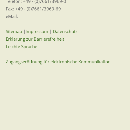
Telefon: +49 - (0)7661/3969-0
Fax: +49 - (0)7661/3969-69
eMail:
Sitemap
|
Impressum
|
Datenschutz
Erklärung zur Barrierefreiheit
Leichte Sprache
Zugangseröffnung für elektronische Kommunikation
Wir für Sie vor Ort
Öffnungszeiten:
Mo - Fr. 8.00 - 12.00 Uhr
Di. 14.00 - 17.30 Uhr
und nach Vereinbarung
7 Tage / 24 Stunden