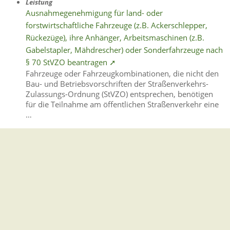
Leistung
Ausnahmegenehmigung für land- oder
forstwirtschaftliche Fahrzeuge (z.B. Ackerschlepper,
Rückezüge), ihre Anhänger, Arbeitsmaschinen (z.B.
Gabelstapler, Mähdrescher) oder Sonderfahrzeuge nach
§ 70 StVZO beantragen ➚
Fahrzeuge oder Fahrzeugkombinationen, die nicht den
Bau- und Betriebsvorschriften der Straßenverkehrs-
Zulassungs-Ordnung (StVZO) entsprechen, benötigen
für die Teilnahme am öffentlichen Straßenverkehr eine
…
Gemeindeverwaltung Stegen
Dorfplatz 1 | 79252 Stegen
Telefon: +49 - (0)7661/3969-0
Fax: +49 - (0)7661/3969-69
eMail: