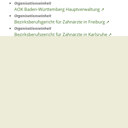
Organisationseinheit
AOK Baden-Württemberg Hauptverwaltung ➚
Organisationseinheit
Bezirksberufsgericht für Zahnärzte in Freiburg ➚
Organisationseinheit
Bezirksberufsgericht für Zahnärzte in Karlsruhe ➚
Organisationseinheit
Bezirksberufsgericht für Zahnärzte in Stuttgart ➚
Organisationseinheit
Bezirksberufsgericht für Zahnärzte in Tübingen ➚
Organisationseinheit
Landesberufsgericht für Zahnärzte Baden-Württemberg
➚
Lebenslage
Land- und Forstwirtschaft
Eine Unternehmensgründung im Bereich der Land- und
Forstwirtschaft müssen Sie beim Finanzamt anzeigen
und die Einkünfte versteuern.
Organisationseinheit
Fachbereich Naturschutz [Landratsamt Breisgau-