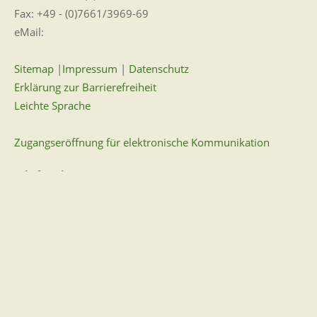
Fax: +49 - (0)7661/3969-69
eMail:
Sitemap
|
Impressum
|
Datenschutz
Erklärung zur Barrierefreiheit
Leichte Sprache
Zugangseröffnung für elektronische Kommunikation
Wir für Sie vor Ort
Öffnungszeiten:
Mo - Fr. 8.00 - 12.00 Uhr
Di. 14.00 - 17.30 Uhr
und nach Vereinbarung
7 Tage / 24 Stunden