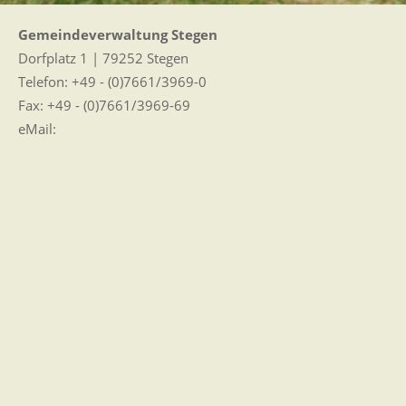
Gemeindeverwaltung Stegen
Dorfplatz 1 | 79252 Stegen
Telefon: +49 - (0)7661/3969-0
Fax: +49 - (0)7661/3969-69
eMail:
Sitemap
|
Impressum
|
Datenschutz
Erklärung zur Barrierefreiheit
Leichte Sprache
Zugangseröffnung für elektronische Kommunikation
Wir für Sie vor Ort
Öffnungszeiten:
Mo - Fr. 8.00 - 12.00 Uhr