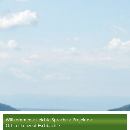
Willkommen >
Leichte Sprache >
Projekte >
Ortsteilkonzept Eschbach >