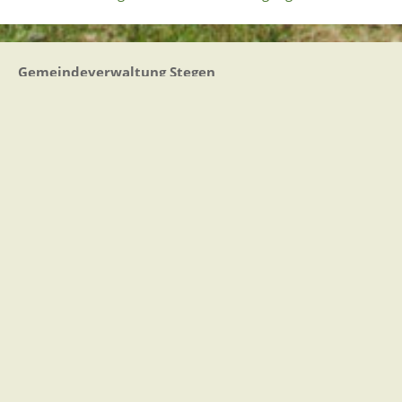
Gemeindeverwaltung Stegen
Dorfplatz 1 | 79252 Stegen
Telefon: +49 - (0)7661/3969-0
Fax: +49 - (0)7661/3969-69
eMail:
Sitemap
|
Impressum
|
Datenschutz
Erklärung zur Barrierefreiheit
Leichte Sprache
Zugangseröffnung für elektronische Kommunikation
Wir für Sie vor Ort
Öffnungszeiten: