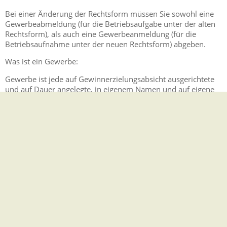
Bei einer Änderung der Rechtsform müssen Sie sowohl eine
Gewerbeabmeldung (für die Betriebsaufgabe unter der alten
Rechtsform), als auch eine Gewerbeanmeldung (für die
Betriebsaufnahme unter der neuen Rechtsform) abgeben.
Was ist ein Gewerbe:
Gewerbe ist jede auf Gewinnerzielungsabsicht ausgerichtete
und auf Dauer angelegte, in eigenem Namen und auf eigene
Rechnung selbstständig ausgeübte Tätigkeit. Es kommt nicht
darauf an, ob tatsächlich ein Gewinn erzielt wird.
Kein Gewerbe sind insbesondere freie Berufe (wie Ärzte,
Rechtsanwälte oder Steuerberater) oder weitere Tätigkeiten,
die ein Hochschulstudium voraussetzen. Kein Gewerbe sind
auch die Urproduktion (zum Beispiel Land- und
Forstwirtschaft), die wissenschaftliche
Unternehmensberatung oder die Verwaltung eigenen
Vermögens (zum Beispiel eines Mietshauses) sowie generell
verbotene beziehungsweise sozial unwertige Tätigkeiten (zum
Beispiel illegales Glücksspiel). Damit Ihre Tätigkeit als
Gewerbe eingestuft werden kann, muss sie gesellschaftlich