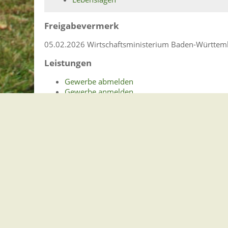
Freigabevermerk
05.02.2026 Wirtschaftsministerium Baden-Württem
Leistungen
Gewerbe abmelden
Gewerbe anmelden
Gewerbe ummelden
Lebenslagen
Gewerbe
Erlaubnispflichtige Gewerbe
Gewerbeanmeldung und Gewerbeab
Register und Rollen
Überwachungsbedürftiges Gewerbe
Gemeindeverwaltung Stegen