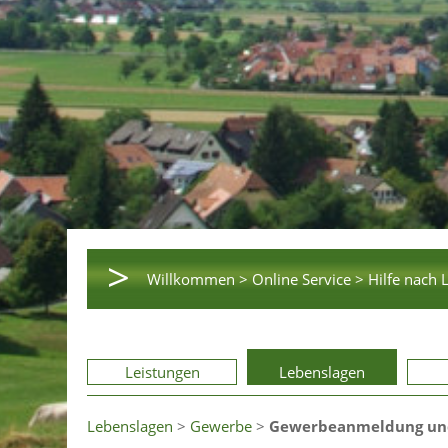
>
Willkommen >
Online Service >
Hilfe nach 
Leistungen
Lebenslagen
Lebenslagen
>
Gewerbe
>
Gewerbeanmeldung un