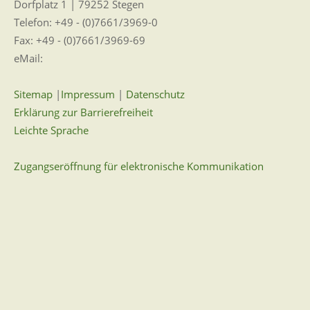
Dorfplatz 1 | 79252 Stegen
Telefon: +49 - (0)7661/3969-0
Fax: +49 - (0)7661/3969-69
eMail:
Sitemap
|
Impressum
|
Datenschutz
Erklärung zur Barrierefreiheit
Leichte Sprache
Zugangseröffnung für elektronische Kommunikation
Wir für Sie vor Ort
Öffnungszeiten:
Mo - Fr. 8.00 - 12.00 Uhr
Di. 14.00 - 17.30 Uhr
und nach Vereinbarung