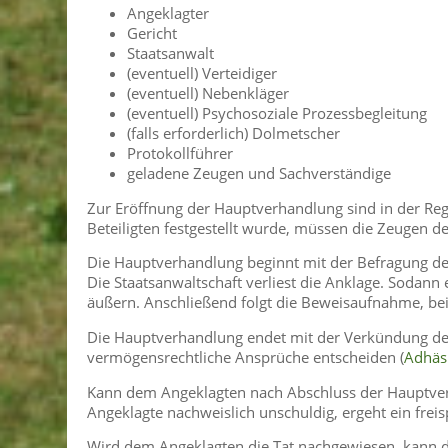
Angeklagter
Gericht
Staatsanwalt
(eventuell) Verteidiger
(eventuell) Nebenkläger
(eventuell) Psychosoziale Prozessbegleitung
(falls erforderlich) Dolmetscher
Protokollführer
geladene Zeugen und Sachverständige
Zur Eröffnung der Hauptverhandlung sind in der Reg
Beteiligten festgestellt wurde, müssen die Zeugen de
Die Hauptverhandlung beginnt mit der Befragung de
Die Staatsanwaltschaft verliest die Anklage. Sodann 
äußern. Anschließend folgt die Beweisaufnahme, be
Die Hauptverhandlung endet mit der Verkündung des
vermögensrechtliche Ansprüche entscheiden (
Adhäs
Kann dem Angeklagten nach Abschluss der Hauptverh
Angeklagte nachweislich unschuldig, ergeht ein freis
Wird dem Angeklagten die Tat nachgewiesen, kann d