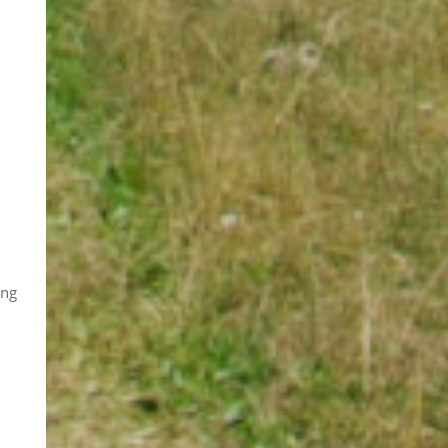
ung
.