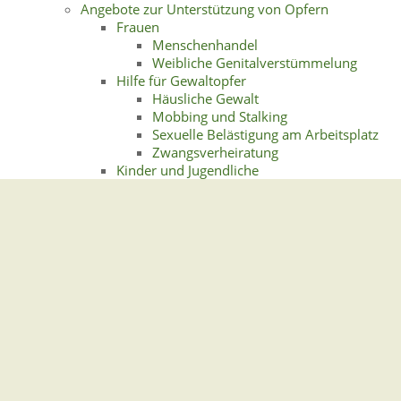
Angebote zur Unterstützung von Opfern
Frauen
Menschenhandel
Weibliche Genitalverstümmelung
Hilfe für Gewaltopfer
Häusliche Gewalt
Mobbing und Stalking
Sexuelle Belästigung am Arbeitsplatz
Zwangsverheiratung
Kinder und Jugendliche
Gewalt an Schulen
Gewalt in der Familie
Kinder als Zeugen vor Gericht
Kinderschutz
Missbrauch von Kindern und
Jugendlichen
Sicherer Umgang mit digitalen Medien
Senioren und Seniorinnen
Gewalt in stationären
Pflegeeinrichtungen
Häusliche Gewalt gegen ältere
Menschen