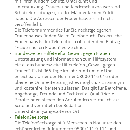
mit ihren Kindern Schutz, Unterkunft und
Unterstützung. Frauen- und Kinderschutzhäuser sind
Schutzeinrichtungen, zu der Männer keinen Zutritt
haben. Die Adressen der Frauenhäuser sind nicht
veröffentlicht.
Die Telefonnummer des für Sie nächstgelegenen
Frauenhauses finden Sie im Telefonbuch. Das örtliche
Frauenhaus ist im Telefonbuch oft unter dem Eintrag
"Frauen helfen Frauen" verzeichnet.
Bundesweites Hilfetelefon Gewalt gegen Frauen
Unterstützung und Informationen zum Hilfesystem
bietet das bundesweite Hilfetelefon „Gewalt gegen
Frauen“. Es ist 365 Tage im Jahr rund um die Uhr
erreichbar. Unter der Nummer
08000 116 016
oder
über eine Online-Beratung ist es möglich, sich
anonym
und kostenfrei beraten zu lassen
. Das gilt für Betroffene,
Angehörige, Freunde und Fachkräfte. Qualifizierte
Beraterinnen stehen den Anrufenden vertraulich zur
Seite und vermitteln bei Bedarf an
Unterstützungsangebote vor Ort.
TelefonSeelsorge
Die TelefonSeelsorge hilft Menschen in Not unter den
gebührenfreien Rufnummern 0800/111 0 111 und