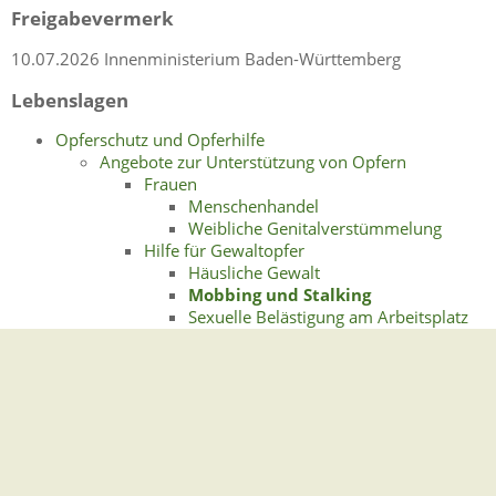
Freigabevermerk
10.07.2026 Innenministerium Baden-Württemberg
Lebenslagen
Opferschutz und Opferhilfe
Angebote zur Unterstützung von Opfern
Frauen
Menschenhandel
Weibliche Genitalverstümmelung
Hilfe für Gewaltopfer
Häusliche Gewalt
Mobbing und Stalking
Sexuelle Belästigung am Arbeitsplatz
Zwangsverheiratung
Kinder und Jugendliche
Gewalt an Schulen
Gewalt in der Familie
Kinder als Zeugen vor Gericht
Kinderschutz
Missbrauch von Kindern und
Jugendlichen