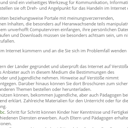
und sind ein vielseitiges Werkzeug für Kommunikation, Informat
stellen sie oft Dreh- und Angelpunkt für das Handeln im Internet 
eiten beziehungsweise Portale mit meinungsverzerrenden,
hen Inhalten, die besonders auf Heranwachsende teils manipulati
dem unverhofft Computerviren einfangen, ihre persönlichen Date
äufen und Downloads müssen sie besonders achtsam sein, um ni
ufallen.
it im Internet kümmern und an die Sie sich im Problemfall wenden
rn der Länder gegründet und überprüft das Internet auf Verstöß
ass Anbieter auch in diesem Medium die Bestimmungen des
inder und Jugendliche nehmen. Hinweise auf Verstöße nimmt
entgegen. Darüber hinaus können Sie dort Broschüren zum siche
 anderen Themen bestellen oder herunterladen.
 schützen können, bekommen Jugendliche, aber auch Pädagogen be
end erklärt. Zahlreiche Materialien für den Unterricht oder für di
ung.
abc
. Schritt für Schritt können Kinder hier Kenntnisse und Fertigke
hiedenen Diensten erwerben. Auch Eltern und Pädagogen erhalte
ionen.