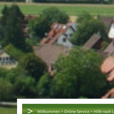
>
Willkommen >
Online Service >
Hilfe nach 