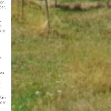
ion,
dar.
v
n
cht
e
ren
i
e
iten
n in