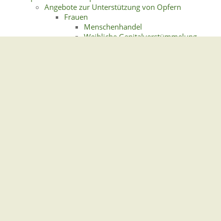
Angebote zur Unterstützung von Opfern
Frauen
Menschenhandel
Weibliche Genitalverstümmelung
Hilfe für Gewaltopfer
Häusliche Gewalt
Mobbing und Stalking
Sexuelle Belästigung am Arbeitsplatz
Zwangsverheiratung
Kinder und Jugendliche
Gewalt an Schulen
Gewalt in der Familie
Kinder als Zeugen vor Gericht
Kinderschutz
Missbrauch von Kindern und
Jugendlichen
Sicherer Umgang mit digitalen Medien
Senioren und Seniorinnen
Gewalt in stationären
Pflegeeinrichtungen
Häusliche Gewalt gegen ältere
Menschen