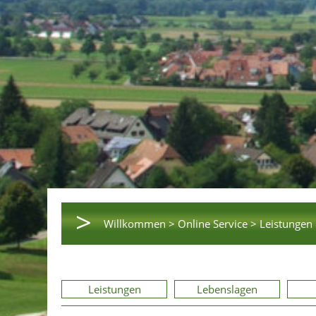
>
Willkommen >
Online Service >
Leistungen 
Leistungen
Lebenslagen