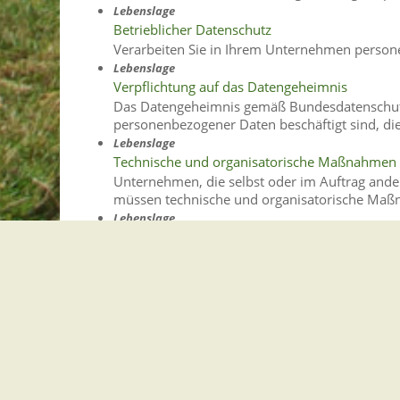
Lebenslage
Betrieblicher Datenschutz
Verarbeiten Sie in Ihrem Unternehmen perso
Lebenslage
Verpflichtung auf das Datengeheimnis
Das Datengeheimnis gemäß Bundesdatenschutzg
personenbezogener Daten beschäftigt sind, die
Lebenslage
Technische und organisatorische Maßnahmen
Unternehmen, die selbst oder im Auftrag and
müssen technische und organisatorische Maßn
Lebenslage
Datenschutz bei der Datenträgervernichtung
Auch das Löschen personenbezogener Daten b
lesbarer Datenträger (z.B. optische Datenspeic
Leistung
Datenschutzkontrolle - Datenschutzbeschwerd
Öffentliche und private Institutionen erheben
Lebenslage
Schutz der eigenen Daten
Zur Erfüllung der betrieblichen Datenschutzpfl