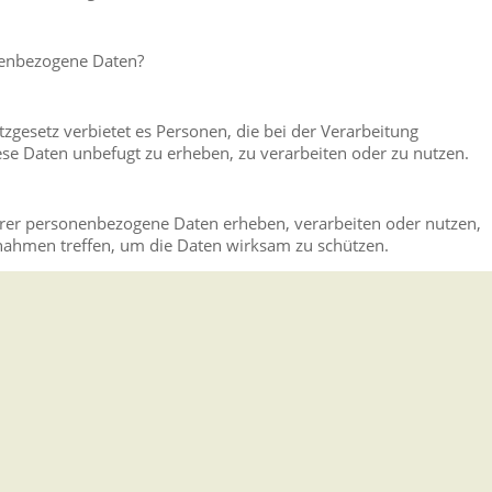
nenbezogene Daten?
esetz verbietet es Personen, die bei der Verarbeitung
se Daten unbefugt zu erheben, zu verarbeiten oder zu nutzen.
erer personenbezogene Daten erheben, verarbeiten oder nutzen,
ahmen treffen, um die Daten wirksam zu schützen.
eziehungsweise das Vernichten elektronisch oder mechanisch
her, Festplatten, Akten) ist eine Form der Verarbeitung im Sinne 
e einreichen (personenbezogen) ➚
, speichern, nutzen und geben personenbezogene Daten weiter.
ichten reicht es meist nicht, Mitarbeitende auf das Datengeheimn