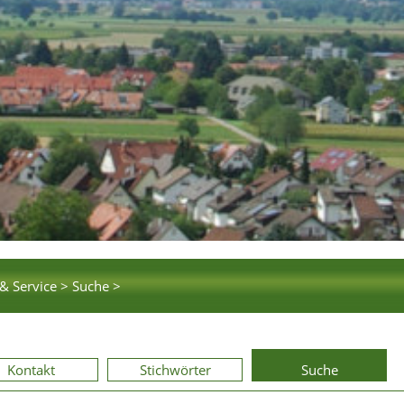
& Service >
Suche >
Kontakt
Stichwörter
Suche